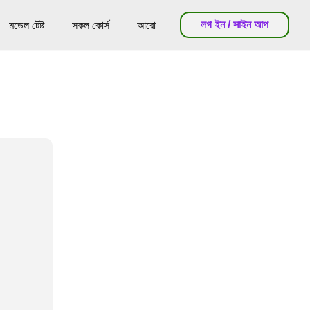
লগ ইন / সাইন আপ
মডেল টেষ্ট
সকল কোর্স
আরো