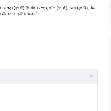
ি ১ম পত্র (মূল বই), ইংরেজি ২য় পত্র, গণিত (মূল বই), সমাজ (মূল বই), বিজ্ঞান
াবলী এবং সাম্প্রতিক বিষয়াবলী।
াকটিস।
ice & Exam)
 থেকে)।
াবলী)।