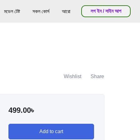
লগ ইন / সাইন আপ
মডেল টেষ্ট
সকল কোর্স
আরো
Wishlist
Share
499.00
৳
Add to cart