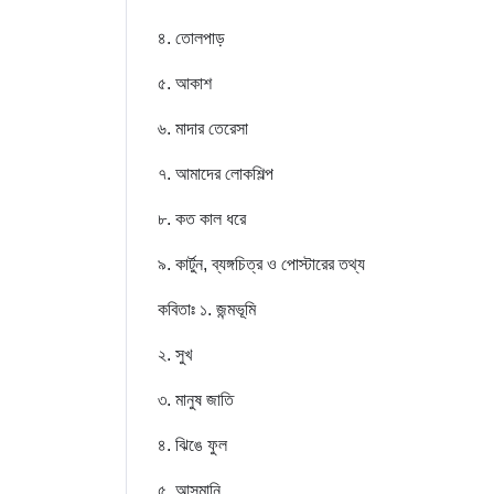
বিস্তারিত জানতেঃ
৪. তোলপাড়
Click Here
৫. আকাশ
৬. মাদার তেরেসা
৭. আমাদের লোকশিল্প
৮. কত কাল ধরে
৯. কার্টুন, ব্যঙ্গচিত্র ও পোস্টারের তথ্য
কবিতাঃ ১. জন্মভূমি
২. সুখ
৩. মানুষ জাতি
৪. ঝিঙে ফুল
৫. আসমানি