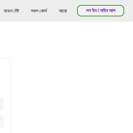
লগ ইন / সাইন আপ
মডেল টেষ্ট
সকল কোর্স
আরো