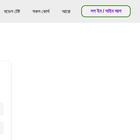
লগ ইন / সাইন আপ
মডেল টেষ্ট
সকল কোর্স
আরো