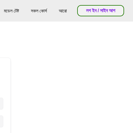
লগ ইন / সাইন আপ
মডেল টেষ্ট
সকল কোর্স
আরো