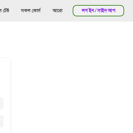
টেষ্ট
সকল কোর্স
আরো
লগ ইন / সাইন আপ