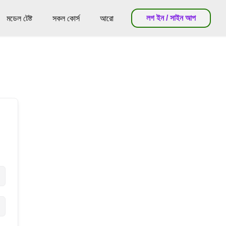
লগ ইন / সাইন আপ
মডেল টেষ্ট
সকল কোর্স
আরো