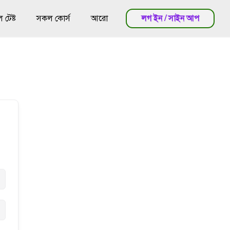
টেষ্ট
সকল কোর্স
আরো
লগ ইন / সাইন আপ