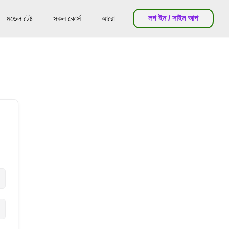
লগ ইন / সাইন আপ
মডেল টেষ্ট
সকল কোর্স
আরো