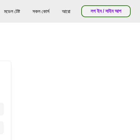
লগ ইন / সাইন আপ
মডেল টেষ্ট
সকল কোর্স
আরো