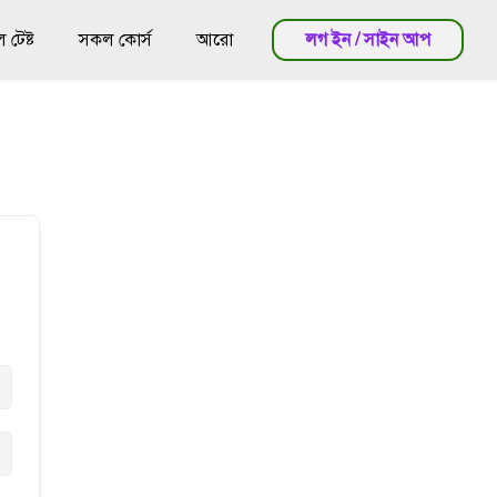
টেষ্ট
সকল কোর্স
আরো
লগ ইন / সাইন আপ