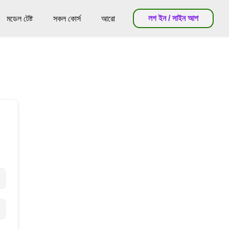
লগ ইন / সাইন আপ
মডেল টেষ্ট
সকল কোর্স
আরো