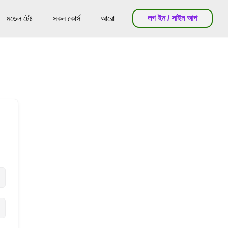
লগ ইন / সাইন আপ
মডেল টেষ্ট
সকল কোর্স
আরো