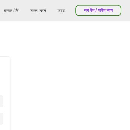
লগ ইন / সাইন আপ
মডেল টেষ্ট
সকল কোর্স
আরো