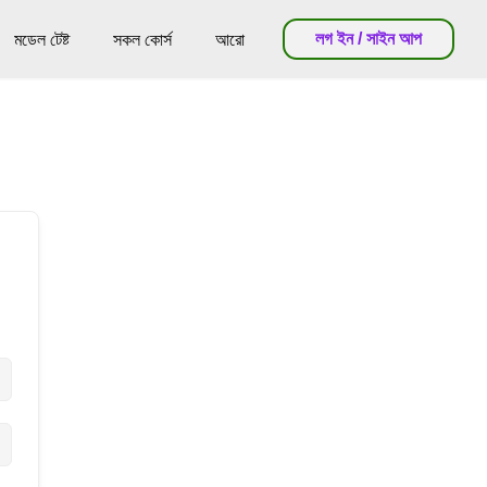
লগ ইন / সাইন আপ
মডেল টেষ্ট
সকল কোর্স
আরো