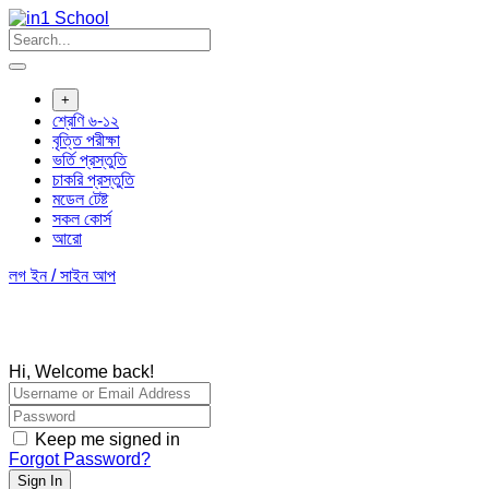
Skip
to
content
+
শ্রেণি ৬-১২
বৃত্তি পরীক্ষা
ভর্তি প্রস্তুতি
চাকরি প্রস্তুতি
মডেল টেষ্ট
সকল কোর্স
আরো
লগ ইন / সাইন আপ
Hi, Welcome back!
Keep me signed in
Forgot Password?
Sign In