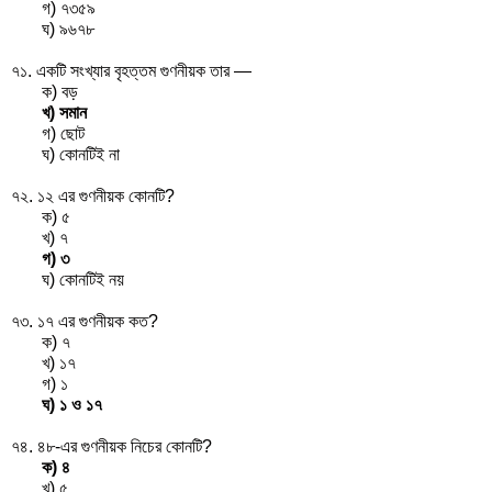
গ) ৭৩৫৯
ঘ) ৯৬৭৮
৭১. একটি সংখ্যার বৃহত্তম গুণনীয়ক তার —
ক) বড়
খ) সমান
গ) ছোট
ঘ) কোনটিই না
৭২. ১২ এর গুণনীয়ক কোনটি?
ক) ৫
খ) ৭
গ) ৩
ঘ) কোনটিই নয়
৭৩. ১৭ এর গুণনীয়ক কত?
ক) ৭
খ) ১৭
গ) ১
ঘ) ১ ও ১৭
৭৪. ৪৮-এর গুণনীয়ক নিচের কোনটি?
ক) ৪
খ) ৫