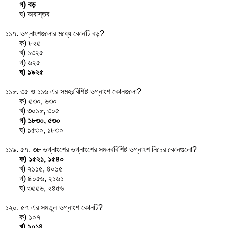
গ) বড়
ঘ) অবাস্তব
১১৭. ভগ্নাংশগুলোর মধ্যে কোনটি বড়?
ক)
৮
২৫
খ)
১৩
২৫
গ)
৬
২৫
ঘ)
১৯
২৫
১১৮.
৩
৫
ও
১
১৬
এর সমহরবিশিষ্ট ভগ্নাংশ কোনগুলো?
ক)
৫
৩০
,
৬
৩০
খ)
৩০
১৮
,
৩০
৫
গ)
১৮
৩০
,
৫
৩০
ঘ)
১৫
৩০
,
১৮
৩০
১১৯.
৫
৭
,
৩
৮
ভগ্নাংশের ভগ্নাংশের সমলববিশিষ্ট ভগ্নাংশ নিচের কোনগুলো?
ক)
১৫
২১
,
১৫
৪০
খ)
২১
১৫
,
৪০
১৫
গ)
৪০
৫৬
,
২১
৬১
ঘ)
৩৫
৫৬
,
২৪
৫৬
১২০.
৫
৭
এর সমতুল ভগ্নাংশ কোনটি?
ক)
১০
৭
খ)
১০
১৪