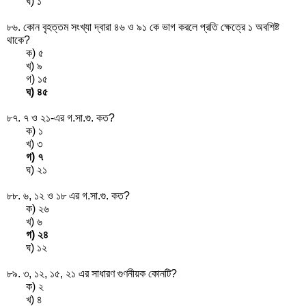
ঘ) ১
৮৬. কোন বৃহত্তম সংখ্যা দ্বারা ৪৬ ও ৯১ কে ভাগ করলে প্রতি ক্ষেত্রে ১ অবশিষ্ট
থাকে?
ক) ৫
খ) ৯
গ) ১৫
ঘ) ৪৫
৮৭. ৭ ও ২১-এর গ.সা.গু. কত?
ক) ১
খ) ৩
গ) ৭
ঘ) ২১
৮৮. ৬, ১২ ও ১৮ এর গ.সা.গু. কত?
ক) ২৬
খ) ৬
গ) ২৪
ঘ) ১২
৮৯. ৩, ১২, ১৫, ২১ এর সাধারণ গুণনীয়ক কোনটি?
ক) ২
খ) ৪