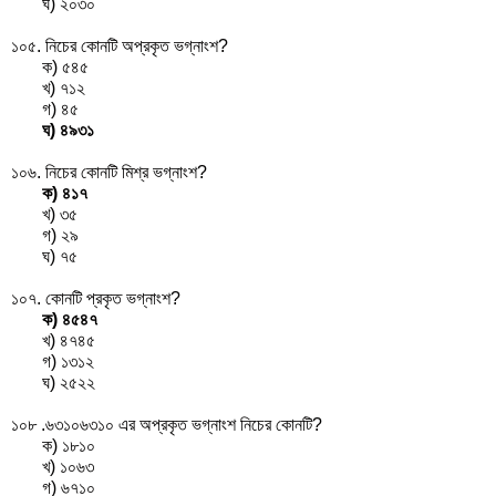
ঘ)
২০
৩০
১০৫. নিচের কোনটি অপ্রকৃত ভগ্নাংশ?
ক)
৫
৪
৫
খ)
৭
১২
গ)
৪
৫
ঘ)
৪৯
৩১
১০৬. নিচের কোনটি মিশ্র ভগ্নাংশ?
ক)
৪
১
৭
খ)
৩
৫
গ)
২
৯
ঘ)
৭
৫
১০৭. কোনটি প্রকৃত ভগ্নাংশ?
ক)
৪৫
৪৭
খ)
৪৭
৪৫
গ)
১৩
১২
ঘ)
২৫
২২
১০৮ .৬৩১০৬৩১০ এর অপ্রকৃত ভগ্নাংশ নিচের কোনটি?
ক)
১৮
১০
খ)
১০
৬৩
গ)
৬৭
১০