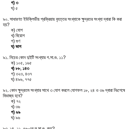
গ) ৩
ঘ) ৫
৯০. সাধারণত ইউক্লিডীয় প্রক্রিয়ায় বৃহত্তর সংখ্যাকে ক্ষুদ্রতর সংখ্যা দ্বারা কি করা
হয়?
ক) যোগ
খ) বিয়োগ
গ) গুণ
ঘ) ভাগ
৯১. নিচের কোন দুইটি সংখ্যার গ.সা.গু. ১১?
ক) ১০৫, ১৬৫
খ) ৮৮, ১৪৩
গ) ৩২৩, ৪৩৭
ঘ) ৪৯৬, ৭৭৫
৯২. কোন ক্ষুদ্রতম সংখ্যার সাথে ৩ যোগ করলে যোগফল ১৮, ২৪ ও ৩৬ দ্বারা নিঃশেষে
বিভাজ্য হবে?
ক) ৭২
খ) ৩৬
গ) ৬৯
ঘ) ৯৬
৯৩. ১৪, ২১, ৫৬-এর ল.সা.গু. কত?