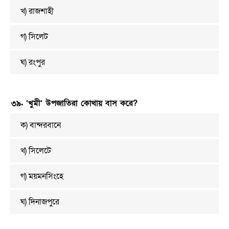
খ) রাজশাহী
গ) সিলেট
ঘ) রংপুর
৩৯. ‘খুমী’ উপজাতিরা কোথায় বাস করে?
ক) বান্দরবানে
খ) সিলেটে
গ) ময়মনসিংহে
ঘ) দিনাজপুরে