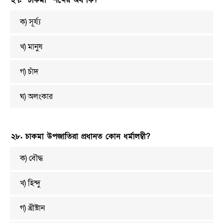
২৭. “চাকমা” শব্দের অর্থ কি?
ক) সূর্য্য
খ) মানুষ
গ) চাঁদ
ঘ) অলংকার
২৮. চাকমা উপজাতিরা প্রধানত কোন ধর্মালম্বী?
ক) বৌদ্ধ
খ) হিন্দু
গ) খ্রীষ্টান