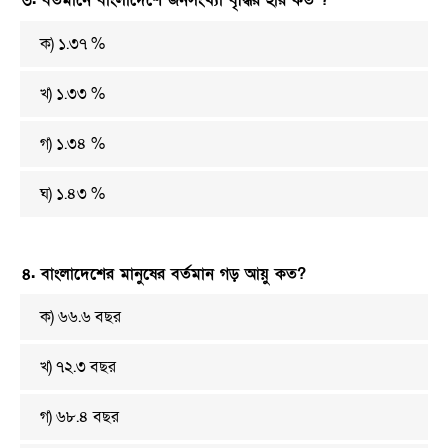
৩. বর্তমানে বাংলাদেশে জনসংখ্যা বৃদ্ধির হার কত ?
ক) ১.৩৭ %
খ) ১.৩৩ %
গ) ১.৩৪ %
ঘ) ১.৪৩ %
৪. বাংলাদেশের মানুষের বর্তমান গড় আয়ু কত?
ক) ৬৬.৬ বছর
খ) ৭২.৩ বছর
গ) ৬৮.৪ বছর