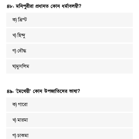
৪৮. মনিপুরীরা প্রধানত কোন ধর্মাবলম্বী?
ক) খ্রিস্ট
খ) হিন্দু
গ) বৌদ্ধ
ঘ)মুসলিম
৪৯. ‘মৈথেয়ী’ কোন উপজাতিদের ভাষা?
ক) গারো
খ) মারমা
গ) চাকমা