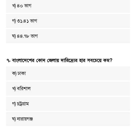
খ) ৪০ ভাগ
গ) ৩১.৪১ ভাগ
ঘ) ৪৪.৭৮ ভাগ
৭. বাংলাদেশের কোন জেলায় দারিদ্র্যের হার সবচেয়ে কম?
ক) ঢাকা
খ) বরিশাল
গ) চট্রগ্রাম
ঘ) নারায়গঞ্জ