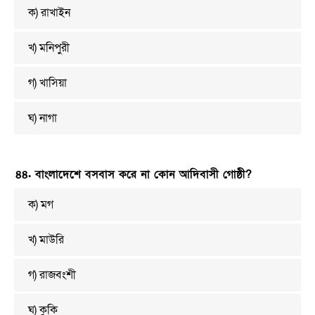
ক) রাখাইন
খ) মনিপুরী
গ) খাসিয়া
ঘ) নাগা
৪৪. বাংলাদেশে বসবাস করে না কোন আদিবাসী গোষ্ঠী?
ক) মগ
খ) মাউরি
গ) রাজবংশী
ঘ) কুকি