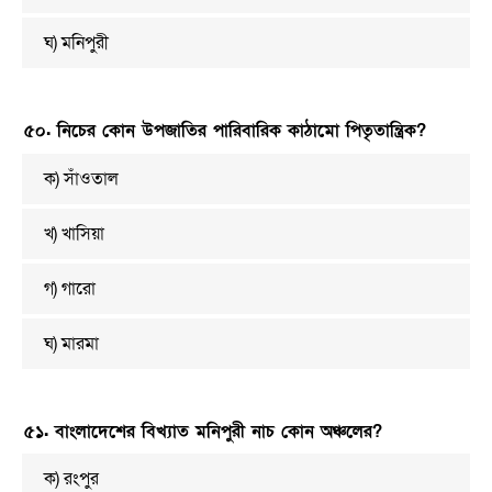
ঘ) মনিপুরী
৫০. নিচের কোন উপজাতির পারিবারিক কাঠামো পিতৃতান্ত্রিক?
ক) সাঁওতাল
খ) খাসিয়া
গ) গারো
ঘ) মারমা
৫১. বাংলাদেশের বিখ্যাত মনিপুরী নাচ কোন অঞ্চলের?
ক) রংপুর