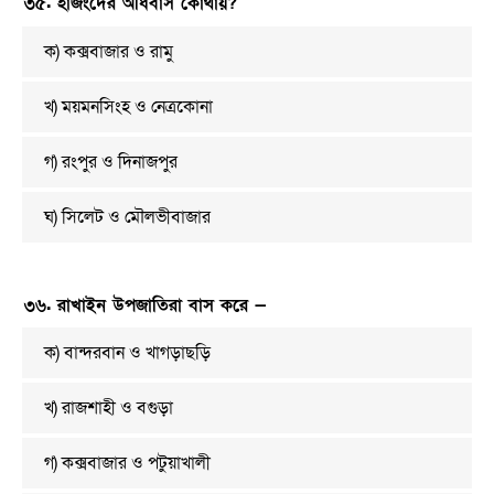
৩৫. হাজংদের অধিবাস কোথায়?
ক) কক্সবাজার ও রামু
খ) ময়মনসিংহ ও নেত্রকোনা
গ) রংপুর ও দিনাজপুর
ঘ) সিলেট ও মৌলভীবাজার
৩৬. রাখাইন উপজাতিরা বাস করে —
ক) বান্দরবান ও খাগড়াছড়ি
খ) রাজশাহী ও বগুড়া
গ) কক্সবাজার ও পটুয়াখালী