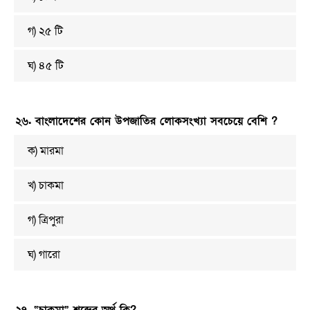
গ) ২৫ টি
ঘ) ৪৫ টি
২৬. বাংলাদেশের কোন উপজাতির লোকসংখ্যা সবচেয়ে বেশি ?
ক) মারমা
খ) চাকমা
গ) ত্রিপুরা
ঘ) গারো