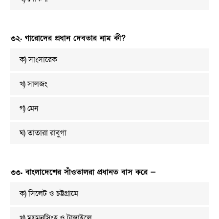
৩২. গারোদের প্রধান দেবতার নাম কী?
ক) সাংসারেক
খ) সালজং
গ) মেন
ঘ) তাতারা রাবুগা
৩৩. বাংলাদেশের সাঁওতালরা প্রধানত বাস করে —
ক) সিলেট ও চট্টগ্রামে
খ) ময়মনসিংহ ও টাঙ্গাইলে