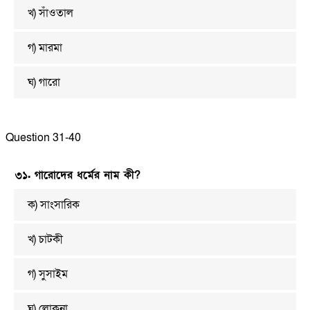
খ) সাঁওতাল
গ) মারমা
ঘ) গারো
Question 31-40
৩১. গারোদের ধর্মের নাম কী?
ক) সাংসারিক
খ) চাটকী
গ) সুসাইম
ঘ) লোকনা