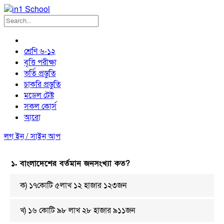
Skip
to
content
শ্রেণি ৬-১২
বৃত্তি পরীক্ষা
ভর্তি প্রস্তুতি
চাকরি প্রস্তুতি
মডেল টেষ্ট
সকল কোর্স
আরো
লগ ইন / সাইন আপ
১. বাংলাদেশের বর্তমান জনসংখ্যা কত?
ক) ১৭কোটি ৫লাখ ১২ হাজার ১২৩জন
খ) ১৬ কোটি ৯৮ লাখ ২৮ হাজার ৯১১জন