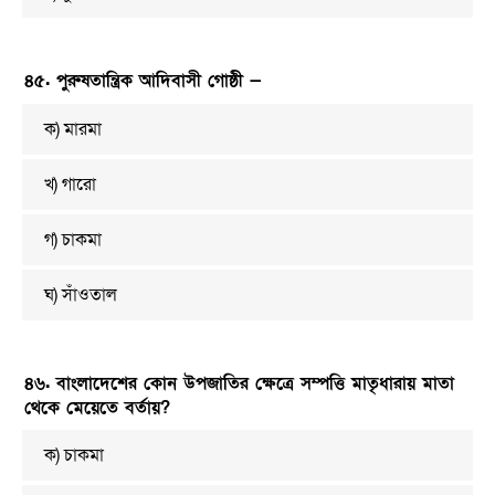
৪৫. পুরুষতান্ত্রিক আদিবাসী গোষ্ঠী —
ক) মারমা
খ) গারো
গ) চাকমা
ঘ) সাঁওতাল
৪৬. বাংলাদেশের কোন উপজাতির ক্ষেত্রে সম্পত্তি মাতৃধারায় মাতা
থেকে মেয়েতে বর্তায়?
ক) চাকমা