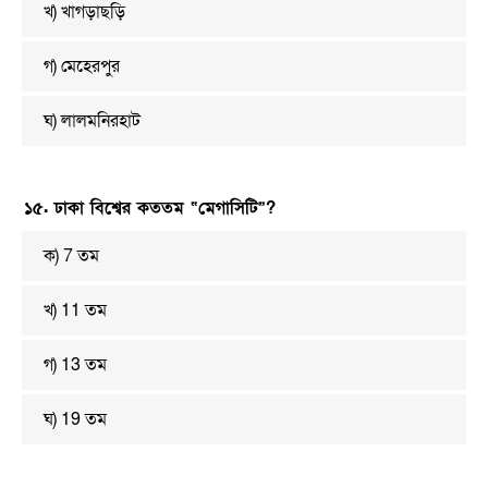
খ) খাগড়াছড়ি
গ) মেহেরপুর
ঘ) লালমনিরহাট
১৫. ঢাকা বিশ্বের কততম “মেগাসিটি”?
ক) 7 তম
খ) 11 তম
গ) 13 তম
ঘ) 19 তম