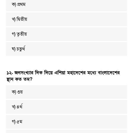
ক) প্রথম
খ) দ্বিতীয়
গ) তৃতীয়
ঘ) চতুর্থ
১২. জনসংখ্যার দিক দিয়ে এশিয়া মহাদেশের মধ্যে বাংলাদেশের
স্থান কত তম?
ক) ৩য়
খ) ৪র্থ
গ) ৫ম