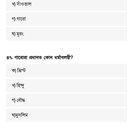
খ) সাঁওতাল
গ) গারো
ঘ) মুরং
৪৭. গারোরা প্রধানত কোন ধর্মাবলম্বী?
ক) খ্রিস্ট
খ) হিন্দু
গ) বৌদ্ধ
ঘ)মুসলিম