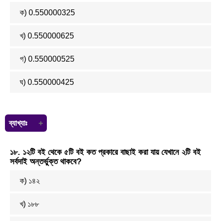
১+২+৩+..........+২০ = {২০(২০+২) ÷ ২}
ক) 0.550000325
= ২১০
খ) 0.550000625
গ) 0.550000525
ঘ) 0.550000425
ব্যাখ্যাঃ
১৮. ১২টি বই থেকে ৫টি বই কত প্রকারে বাছাই করা যায় যেখানে ২টি বই
সর্বদাই অন্তর্ভুক্ত থাকবে?
ক) ১৪২
খ) ১৮৮