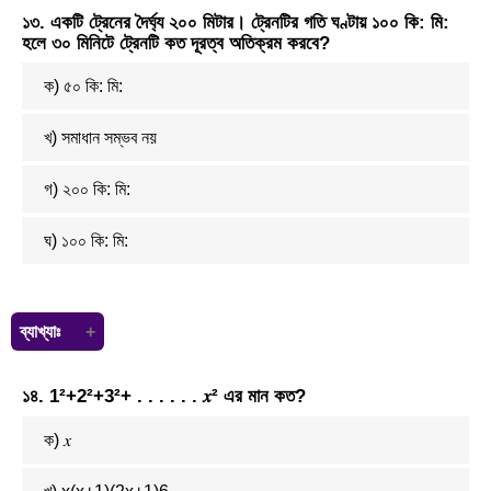
যেহেতু একটি সংখ্যা অপর সংখ্যাটির ৬৪%
১৩. একটি ট্রেনের দৈর্ঘ্য ২০০ মিটার। ট্রেনটির গতি ঘণ্টায় ১০০ কি: মি:
১ম সংখ্যাটি ৬৪ হলে ২য় সংখ্যাটি হবে ১০০ হবে।
হলে ৩০ মিনিটে ট্রেনটি কত দূরত্ব অতিক্রম করবে?
১ম:২য় = ৬৪:১০০
= ১৬:২৫
ক) ৫০ কি: মি:
খ) সমাধান সম্ভব নয়
গ) ২০০ কি: মি:
ঘ) ১০০ কি: মি:
ব্যাখ্যাঃ
এক ঘন্টা = ৬০ মিনিট। ট্রেনটি ৬০ মিনিটে যায় ১০০ কিলোমিটার ট্রেনটি ১ মিনিটে যায়
১৪. 1²+2²+3²+ . . . . . . 𝑥² এর মান কত?
(১০০÷৬০) কিলোমিটার ট্রেনটি ৩০ মিনিটে যায় (১০০×৩০)÷৬০ কিলোমিটার
ক) 𝑥