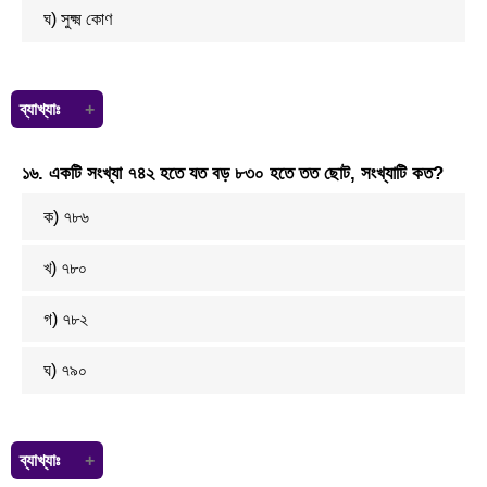
ঘ) সুক্ষ্ম কোণ
ব্যাখ্যাঃ
একটি সমকোণী ত্রিভুজের একটি কোণ সমকোণ বা ৯০°
১৬. একটি সংখ্যা ৭৪২ হতে যত বড় ৮৩০ হতে তত ছোট, সংখ্যাটি কত?
বাকি দুইটি কোন মিলে ৯০°।
আবার আমরা জানি কোন কোণের মানের ৯০° এর চেয়ে ছোট বা সমান হলে তাকে সূক্ষ
ক) ৭৮৬
কোণ বলা হয়।
তাই অপর দুইটি কোন সূক্ষকোণ হবে।
খ) ৭৮০
গ) ৭৮২
ঘ) ৭৯০
ব্যাখ্যাঃ