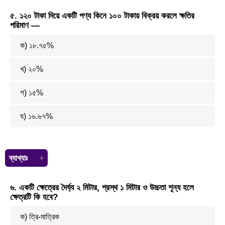
ল.সা.গু = ২×২×২×৩×৫ = ১২০
৫. ১২০ টাকা দিয়ে একটি পণ্য কিনে ১০০ টাকায় বিক্রয় করলে ক্ষতির
এদের যোগফল = ২+২+২+৩+৫ = ১৫
পরিমাণ —
ক) ১৮.৭৫%
খ) ২০%
গ) ১৫%
ঘ) ১৬.৬৭%
ব্যাখ্যাঃ
এখানে, ক্রয়মূল্য = ১২০ টাকা
৬. একটি ক্ষেত্রের দৈর্ঘ্য ২ মিটার, প্রস্থ ১ মিটার ও উচ্চতা শূন্য হলে
এবং বিক্রয় মূল্য = ১০০ টাকা
ক্ষেত্রটি কি হবে?
∴ ক্ষতি = ১২০ - ১০০ = ২০ টাকা
তাহলে শতকরা ক্ষতি = (২০/১২০) × ১০০% = ১৬.৬৭ %
ক) ত্রি-মাত্রিক