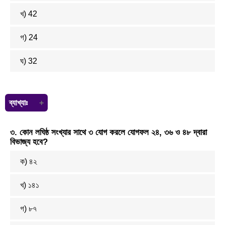
খ) 4
2
গ) 2
4
ঘ) 32
ব্যাখ্যাঃ
কর্ন =
(4² + 4²)
=
(16 x 2)
= 4
2
৩. কোন লঘিষ্ঠ সংখ্যার সাথে ৩ যোগ করলে যোগফল ২৪, ৩৬ ও ৪৮ দ্বারা
বিভাজ্য হবে?
ক) ৪২
খ) ১৪১
গ) ৮৭