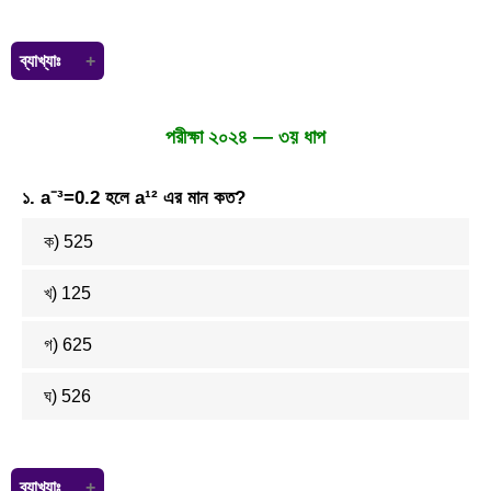
ব্যাখ্যাঃ
৭.৫ বিলিয়ন = 75,0000000 ১.৮৫ মিলিয়ন = 1850000 মাথাপিছু পরিমাণ =
75,0000000 ÷ 1850000 = 405.405
পরীক্ষা ২০২৪ — ৩য় ধাপ
১. a⁻³=0.2 হলে a¹² এর মান কত?
ক) 525
খ) 125
গ) 625
ঘ) 526
ব্যাখ্যাঃ