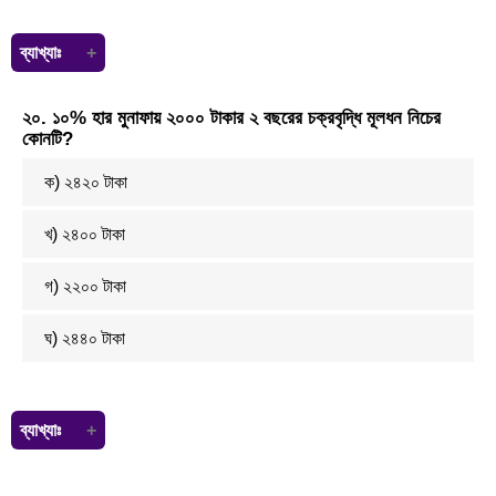
ব্যাখ্যাঃ
৪, ৬, ৯, ৬, ১৪, ৬
২০. ১০% হার মুনাফায় ২০০০ টাকার ২ বছরের চক্রবৃদ্ধি মূলধন নিচের
এখানে, ৪+৫ = ৯
কোনটি?
৯+৫ = ১৪
১৪+৫ = ১৯ (উত্তর)
ক) ২৪২০ টাকা
খ) ২৪০০ টাকা
গ) ২২০০ টাকা
ঘ) ২৪৪০ টাকা
ব্যাখ্যাঃ
আমরা জানি, চক্রবৃদ্ধি মূলধন C= P(1+r)ⁿ