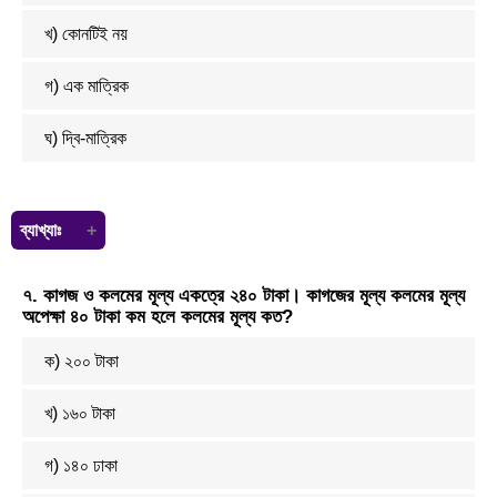
খ) কোনটিই নয়
গ) এক মাত্রিক
ঘ) দ্বি-মাত্রিক
ব্যাখ্যাঃ
যেহেতু ক্ষেত্রটির কোনো উচ্চতা নাই, সেহেতু এটি দ্বিমাত্রিক। কারণ দ্বিমাত্রিক
৭. কাগজ ও কলমের মূল্য একত্রে ২৪০ টাকা। কাগজের মূল্য কলমের মূল্য
ক্ষেত্রে দৈর্ঘ্য প্রস্থ থাকে।
অপেক্ষা ৪০ টাকা কম হলে কলমের মূল্য কত?
ক) ২০০ টাকা
খ) ১৬০ টাকা
গ) ১৪০ ঢাকা