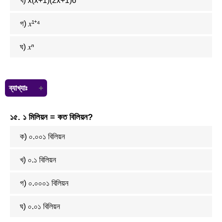
খ)
x
(
x
+
1
)
(
2
x
+
1
)
6
গ) 𝑥¹⁺⁴
ঘ) 𝑥ⁿ
ব্যাখ্যাঃ
১৫. ১ মিলিয়ন = কত বিলিয়ন?
ক) ০.০০১ বিলিয়ন
খ) ০.১ বিলিয়ন
গ) ০.০০০১ বিলিয়ন
ঘ) ০.০১ বিলিয়ন