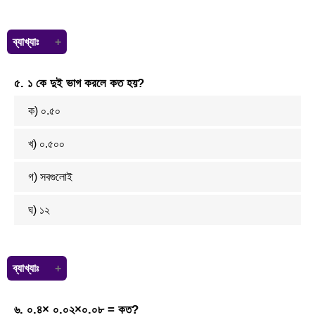
ব্যাখ্যাঃ
এটা শেষ থেকে চিন্তা করুন। ১ এর তিন গুণ হলো ৩। ৩ এর তিন গুণ হলো ৯। ৯ এর
৫. ১ কে দুই ভাগ করলে কত হয়?
তিন গুণ হলো ২৭। ২৭ এর তিন গুণ হলো ৮১।
ক) ০.৫০
খ) ০.৫০০
গ) সবগুলোই
ঘ)
১
২
ব্যাখ্যাঃ
.৫০×২=১.০০
৬. ০.৪× ০.০২×০.০৮ = কত?
.৫০০×২=১.০০০