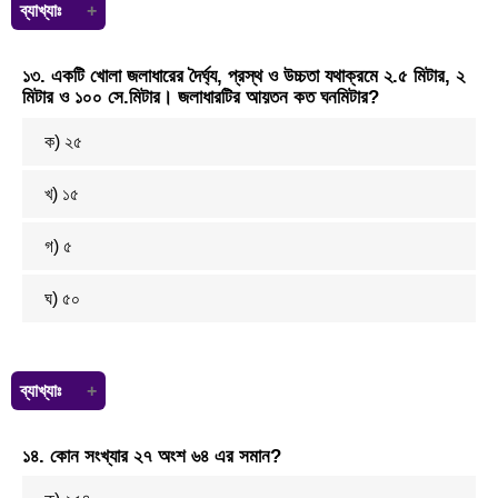
ব্যাখ্যাঃ
(১১+১)
২
১৩. একটি খোলা জলাধারের দৈর্ঘ্য, প্রস্থ ও উচ্চতা যথাক্রমে ২.৫ মিটার, ২
মিটার ও ১০০ সে.মিটার। জলাধারটির আয়তন কত ঘনমিটার?
=
১২
২
ক) ২৫
= ৬
খ) ১৫
গ) ৫
ঘ) ৫০
ব্যাখ্যাঃ
আমরা জানি, ১০০ সে.মি= ১ মিটার
১৪. কোন সংখ্যার ২৭ অংশ ৬৪ এর সমান?
আমরা জানি, আয়তন= (দৈর্ঘ্য× প্রস্হ× উচ্চতা) ঘনমিটার
= (২.৫×২×১)ঘনমিটার