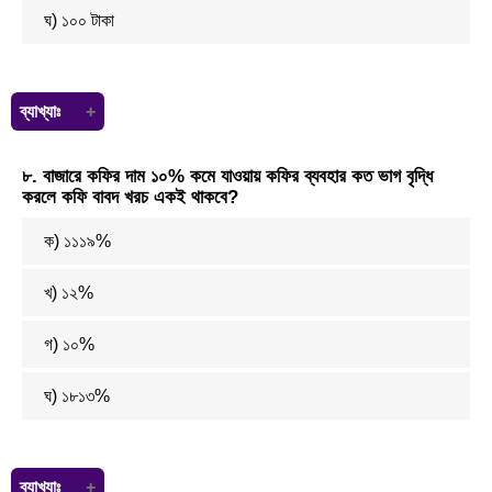
ঘ) ১০০ টাকা
ব্যাখ্যাঃ
ধরি, কলমের মূল্য = ক টাকা
৮. বাজারে কফির দাম ১০% কমে যাওয়ায় কফির ব্যবহার কত ভাগ বৃদ্ধি
কাগজের মূল্য = ক – ৪০ টাকা
করলে কফি বাবদ খরচ একই থাকবে?
প্রশ্নমতে,
ক + ক – ৪০ = ২৪০
ক)
১১
১
৯
%
বা, ক = ১৪০ টাকা
অতএব কলমের মূল্য ১৪০ টাকা
খ) ১২%
গ) ১০%
ঘ)
১৮
১
৩
%
ব্যাখ্যাঃ