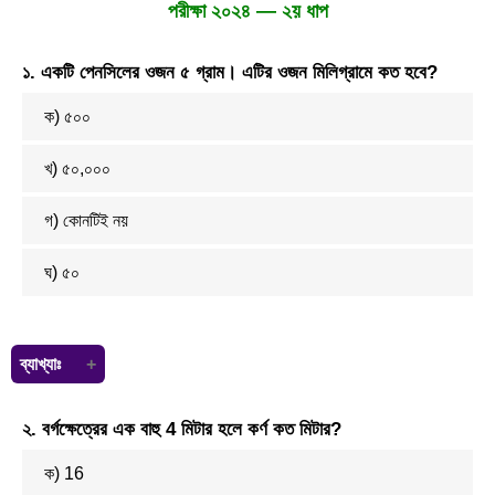
= 2000(1+10/100)²
পরীক্ষা ২০২৪ — ২য় ধাপ
= 2000(1+0.1)²
= 2000(1.1)²
=2000×1.21
১. একটি পেনসিলের ওজন ৫ গ্রাম। এটির ওজন মিলিগ্রামে কত হবে?
= 2420 টাকা
ক) ৫০০
খ) ৫০,০০০
গ) কোনটিই নয়
ঘ) ৫০
ব্যাখ্যাঃ
আমার জানি,
২. বর্গক্ষেত্রের এক বাহু 4 মিটার হলে কর্ণ কত মিটার?
1 গ্রাম = 1000 মিলি গ্রাম।
5 গ্রাম = 1000×5 = 5000 মিলি গ্রাম।
ক) 16