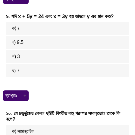
১০% কমে যাওয়ায় মূল্য = (১০০ – ১০) = ৯০ টাকা
৯. যদি x + 5y = 24 এবং x = 3y হয় তাহলে y এর মান কত?
এখন,
৯০ টাকায় বাড়াতে হবে ১০ টাকা
ক) ৪
১ টাকায় বাড়াতে হবে (১০÷৯০) টাকা
১০০ টাকায় বাড়াতে হবে (১০×১০০) ÷৯০ টাকা
=
১১
১
৯
%
খ) 9.5
গ) 3
ঘ) 7
ব্যাখ্যাঃ
x + 5y = 24
১০. যে চতুর্ভুজের কেবল দুইটি বিপরীত বাহু পরস্পর সমান্তরাল তাকে কি
বা, 3y + 5y = 24
বলে?
বা, 8y =24
বা, y = 3
ক) সামান্তরিক