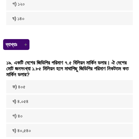
গ) ১২০
ঘ) ১৪০
ব্যাখ্যাঃ
যেহেতু ২টি পুস্তক নির্দিষ্ট থাকবে তাই ২টি পুস্তকে উভয়ক্ষেত্রেই আলাদা করে রেখে,
১৯. একটি দেশের জিডিপির পরিমাণ ৭.৫ বিলিয়ন মার্কিন ডলার। ঐ দেশের
বাকি (১২–২) =১০টি পুস্তক হতে (৫–২) =৩টি পুস্তক বাছাই করতে হবে। বাছাই
মোট জনসংখ্যা ১.৮৫ মিলিয়ন হলে মাথাপিছু জিডিপির পরিমাণ নিকটতম কত
সংখ্যা = (১০×৯×৮) ÷ (৩×২×১) = ১২০
মার্কিন ডলার?
ক) ৪০৫
খ) ৪.০৫৪
গ) ৪০
ঘ) ৪০,৫৪০