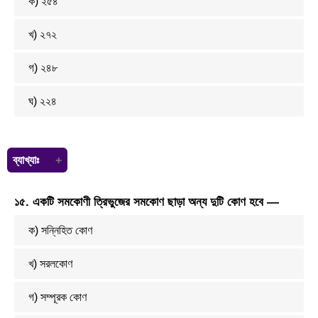
ক) ২৫৪
= ৫ ঘন.মি
খ) ২৭২
গ) ২৪৮
ঘ) ২২৪
ব্যাখ্যাঃ
ধরি, সংখ্যাটি = ক
১৫. একটি সমকোণী ত্রিভুজের সমকোণ ছাড়া অন্য দুটি কোণ হবে —
প্রশ্নমতে,
ক এর
২
৭
= ৬৪
ক) সন্নিহিত কোণ
বা,
২ক
৭
= ৬৪
বা, ২ক = ৪৪৮
বা, ক =
৪৪৮
২
খ) সরলকোণ
বা, ক = ২২৪
অতএব, সংখ্যাটি= ২২৪
গ) সম্পূরক কোণ