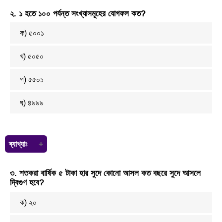
১০০০০০০০০ ÷ ১০০০০০০ = ১০০ মিলিয়ন। ১০ কোটিকে ১ মিলিয়ন বা ১০ লক্ষ
২. ১ হতে ১০০ পর্যন্ত সংখ্যাসমূহের যোগফল কত?
দিয়ে ভাগ করলেই হবে।
ক) ৫০০১
খ) ৫০৫০
গ) ৫৫০১
ঘ) ৪৯৯৯
ব্যাখ্যাঃ
১ থেকে শুরু স্বাভাবিক সংখ্যাগুলোর সমষ্টি = {n×(n+1)} ÷ 2 এখানে n = পদ
৩. শতকরা বার্ষিক ৫ টাকা হার সুদে কোনো আসল কত বছরে সুদে আসলে
সংখ্যা ১ থেকে ১০০ পর্যন্ত পদ আছে ১০০ টি। সুতরাং এখানে n = ১০০
দ্বিগুণ হবে?
সুতরাং সমষ্টি = {১০০×(১০০+১)}÷২
= (১০০×১০১)÷২
ক) ২০
= ৫০ × ১০১
=৫০৫০