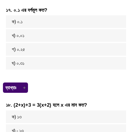
সংখ্যাটি =
৮৩০+৭৪২
২
১৭. ০.১ এর বর্গমূল কত?
=
১৫৭২
২
= ৭৮৬
ক) ০.১
খ) ০.০১
গ) ০.২৫
ঘ) ০.৩১
ব্যাখ্যাঃ
০.১ এর বর্গমূলঃ
০.১
= ০.৩১
১৮. (2+x)+3 = 3(x+2) হলে x এর মান কত?
ক)
১
৩
খ) -
১
৩