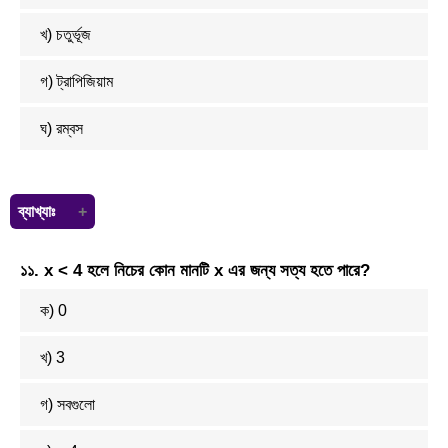
খ) চতুর্ভূজ
গ) ট্রাপিজিয়াম
ঘ) রম্বস
ব্যাখ্যাঃ
ছয় ধরনের চতুর্ভুজের মধ্যে কেবলমাত্র ট্রাপিজিয়ামের দুইটি বিপরীত বাহু পরস্পর
১১. x < 4 হলে নিচের কোন মানটি x এর জন্য সত্য হতে পারে?
সমান্তরাল।
ক) 0
খ) 3
গ) সবগুলো