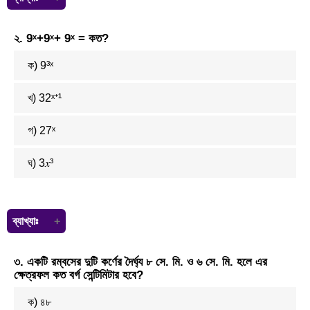
a⁻³ = 0.2
২. 9ˣ+9ˣ+ 9ˣ = কত?
বা, 1 ÷ a³ = 2 ÷ 10
বা, a³ = 10 ÷ 2
ক) 9³ˣ
বা, a³ = 5
এখন,
বা, a¹² = (a³)⁴
খ) 32ˣ⁺¹
= (5)⁴ [ a³ = 5 ]
= 625
গ) 27ˣ
ঘ) 3𝑥³
ব্যাখ্যাঃ
9ˣ+9ˣ+9ˣ
৩. একটি রম্বসের দুটি কর্ণের দৈর্ঘ্য ৮ সে. মি. ও ৬ সে. মি. হলে এর
= 3.9ˣ
ক্ষেত্রফল কত বর্গ সেন্টিমিটার হবে?
= 3.²ˣ
= 3²ˣ⁺¹
ক) ৪৮