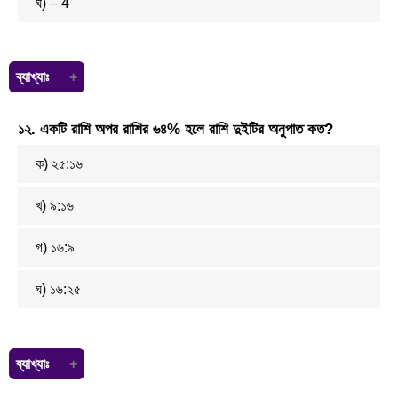
ঘ) – 4
ব্যাখ্যাঃ
এখানে x < 4 অর্থাৎ x এর মান 4 অপেক্ষা ছোট। প্রশ্ন অনুযায়ী 0, 3, – 4 সবগুলো
১২. একটি রাশি অপর রাশির ৬৪% হলে রাশি দুইটির অনুপাত কত?
গ্রহণযোগ্য।
ক) ২৫:১৬
খ) ৯:১৬
গ) ১৬:৯
ঘ) ১৬:২৫
ব্যাখ্যাঃ