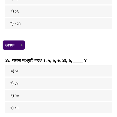
গ) ১২
ঘ) -
১
২
ব্যাখ্যাঃ
(2+x)+ 3= 3(x +2) 2+x+3= 3x + 6 5+ x= 3x+6 x – 3x = 6-5 –
১৯. অজানা সংখ্যাটি কত? ৪, ৬, ৯, ৬, ১৪, ৬, ____ ?
2x= 1 x=
–১
২
ক) ১৮
খ) ১৯
গ) ২০
ঘ) ১৭