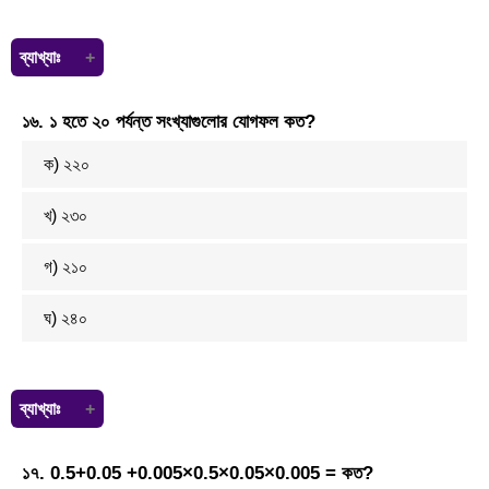
ব্যাখ্যাঃ
১০০০ মিলিয়ন = ১ বিলিয়ন
১৬. ১ হতে ২০ পর্যন্ত সংখ্যাগুলোর যোগফল কত?
১ মিলিয়ন = ১÷১০০০ বিলিয়ন = ০.০০১ বিলিয়ন।
ক) ২২০
খ) ২৩০
গ) ২১০
ঘ) ২৪০
ব্যাখ্যাঃ
আমরা জানি,
১৭. 0.5+0.05 +0.005×0.5×0.05×0.005 = কত?
১+২+৩+..........+n = n(n+২) ÷ ২