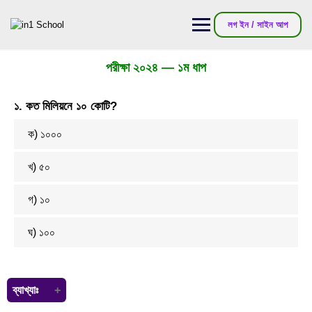
লগ ইন / সাইন আপ
পরীক্ষা ২০২৪ — ১ম ধাপ
১. কত মিলিয়নে ১০ কোটি?
ক) ১০০০
খ) ৫০
গ) ১০
ঘ) ১০০
ব্যাখ্যাঃ