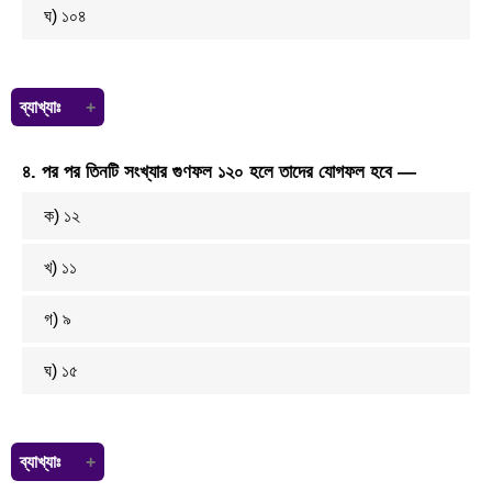
ঘ) ১০৪
ব্যাখ্যাঃ
ল.সা.গু = ২×২×২×৩×৩×২ = ১৪৪
৪. পর পর তিনটি সংখ্যার গুণফল ১২০ হলে তাদের যোগফল হবে —
নির্ণয় সংখ্যাটি = ১৪৪ – ৩ = ১৪১
ক) ১২
খ) ১১
গ) ৯
ঘ) ১৫
ব্যাখ্যাঃ