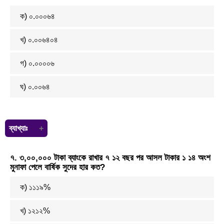
১/২×২=১
ক) ০.০০০৬৪
সবগুলো একই মান
খ) ০.০০৬৪০৪
গ) ০.০০০০৬
ঘ) ০.০০৬৪
ব্যাখ্যাঃ
৪×২×৮ = ৬৪। দশমিক এর পরে সংখ্যা গুনে নিন = মোট ৫ টি।
৭. ৩,০০,০০০ টাকা ব্যাংকে রাখার
৭
১
২
বছর পর আসল টাকার
১
১
৪
অংশ
অতএব উত্তর হবে দশমিক এর পরে গুনফল সহ মোট ৫ টি স্যখ্যা ০.০০০৬৪।
মুনাফা পেলে বার্ষিক সুদের হার কত?
ক)
১
১
১
৯
%
খ)
১
২
১
২
%