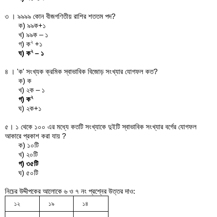
৩ । ৯৯৯৯ কোন বীজগণিতীয় রাশির শততম পদ?
ক) ৯৯ক+১
খ) ৯৯ক – ১
২
গ) ক
+১
২
ঘ) ক
– ১
৪ । 'ক' সংখ্যক ক্রমিক স্বাভাবিক বিজোড় সংখ্যার যোগফল কত?
ক) ক
খ) ২ক – ১
২
গ) ক
ঘ) ২ক+১
৫। ১ থেকে ১০০ এর মধ্যে কতটি সংখ্যাকে দুইটি স্বাভাবিক সংখ্যার বর্গের যোগফল
আকারে প্রকাশ করা যায় ?
ক) ১০টি
খ) ২০টি
গ) ৩৫টি
ঘ) ৫০টি
নিচের উদ্দীপকের আলোকে ৬ ও ৭ নং প্রশ্নের উত্তর দাও:
১২
১৯
১৪