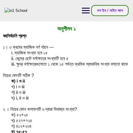
লগ ইন / সাইন আপ
অনুশীলন ১
বহুনির্বাচনি প্রশ্ন
১। ৩ ক্রমের ম্যাজিক বর্গ গঠনে —
i. ম্যাজিক সংখ্যা হবে ১৫
ii. কেন্দ্রে ছোট বর্গক্ষেত্রে সংখ্যাটি হবে ৫
iii. ক্ষুদ্র বর্গক্ষেত্রগুলোতে ১ থেকে ১৫ পর্যন্ত ক্রমিক স্বাভাবিক সংখ্যা বসানো থাকে
নিচের কোনটি সঠিক ?
ক) i ও ii
খ) i ও iii
গ) ii ও iii
ঘ) i, ii ও iii
২ । নিচের কোন ফলাফলটি ৯ দ্বারা বিভাজ্য সংখ্যা?
ক) ৫২+২৫
খ) ৫২৭+৭২৫
গ) ৪১২+২৩৪
ঘ) ৭৫-৫৭