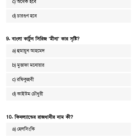
c) অর্ধেক হবে
d) চারগুণ হবে
9. বাংলা কার্টুন সিরিজ ‘মীনা’ কার সৃষ্টি?
a) হুমায়ুন আহমেদ
b) মুস্তাফা মনোয়ার
c) রফিকুন্নবী
d) কাইউম চৌধুরী
10. ফিনল্যান্ডের রাজধানীর নাম কী?
a) হেলসিংকি