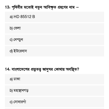
13. পৃথিবীর মতোই নতুন আবিষ্কৃত গ্রহণের নাম —
a) HD 85512 B
b) ভেলা
c) নেপচুন
d) ইউরেনাস
14. বাংলাদেশের প্রত্নতত্ত্ব জাদুঘর কোথায় অবস্থিত?
a) ঢাকা
b) মহাস্থানগড়
c) সোনারগাঁ