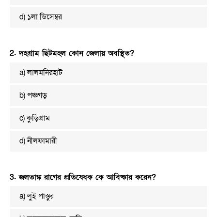
d) ১লা ডিসেম্বর
2. দহগ্রাম ছিটমহল কোন জেলায় অবস্থিত?
a) লালমনিরহাট
b) পঞ্চগড়
c) কুড়িগ্রাম
d) নীলফামারী
3. জলতাঙ্ক রাগের প্রতিষেধক কে আবিষ্কার করেন?
a) লুই পাস্তুর