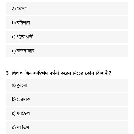
a) ভোলা
b) বরিশাল
c) পটুয়াখালী
d) কক্সবাজার
3. লিথাল জিন সর্বপ্রথম বর্ণনা করেন নিচের কোন বিজ্ঞানী?
a) ক্যুনো
b) চেরমাক
c) ম্যান্ডেল
d) দ্য ভ্রিস