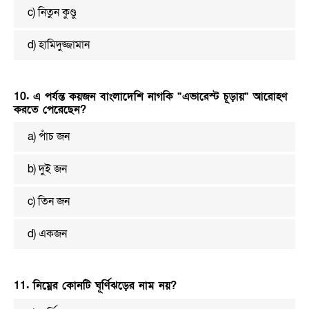
c) নিতুন কুণ্ডু
d) হামিদুজ্জামান
10. এ পর্যন্ত কয়জন বাংলাদেশি নাগকি “এভারেস্ট চূড়ায়” আরোহণ
করতে পেরেছেন?
a) পাঁচ জন
b) দুই জন
c) তিন জন
d) একজন
11. নিম্নের কোনটি ঘূর্ণিঝড়ের নাম নয়?