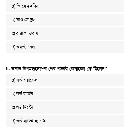
a) স্টিফেন হকিং
b) মাও সে তুং
c) বারাকা ওবামা
d) অমর্ত্য সেন
6. ভারত উপমহাদেশের শেষ গভর্নর জেনারেল কে ছিলেন?
a) লর্ড ওয়াভেল
b) লর্ড কার্জন
c) লর্ড মিন্টো
d) লর্ড মাউন্ট ব্যাটেন