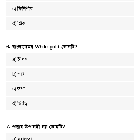
c) ফিনিশীয়
d) গ্রিক
6. বাংলাদেমর White gold কোনটি?
a) ইলিশ
b) পাট
c) রূপা
d) চিংড়ি
7. পদ্মার উপ-নদী নয় কোনটি?
a) মহানন্দা