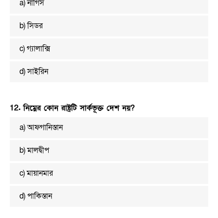
a) নার্গিস
b) সিডর
c) গ্যালাক্সি
d) সাইরিন
12. নিম্নের কোন রাষ্ট্রটি সার্কভূক্ত দেশ নয়?
a) আফগানিস্তান
b) মালদ্বীপ
c) মায়ানমার
d) পাকিস্তান