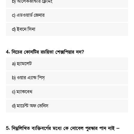
b) আলেকজান্ডার ফ্লেমিং
c) এডওয়ার্ড জেনার
d) ইবনে সিনা
4. নিচের কোনটির রচয়িতা শেক্সপিয়ার নন?
a) হ্যামলেট
b) ওয়ার এ্যান্ড পিস্‌
c) ম্যাকবেথ
d) মার্চেন্ট অফ ভেনিস
5. নিম্নলিখিত ব্যক্তিবর্গের মধ্যে কে নোবেল পুরস্কার পান নাই —