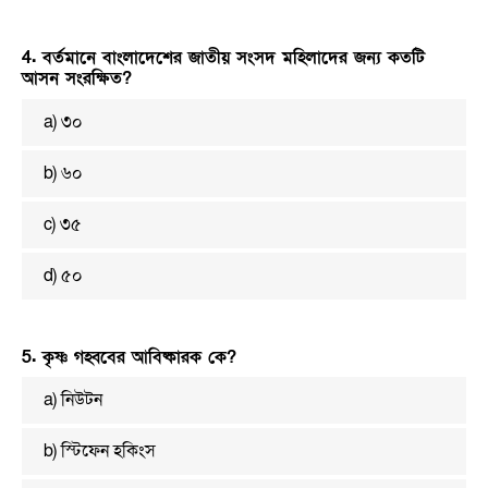
4. বর্তমানে বাংলাদেশের জাতীয় সংসদ মহিলাদের জন্য কতটি
আসন সংরক্ষিত?
a) ৩০
b) ৬০
c) ৩৫
d) ৫০
5. কৃষ্ণ গহ্ববের আবিষ্কারক কে?
a) নিউটন
b) স্টিফেন হকিংস