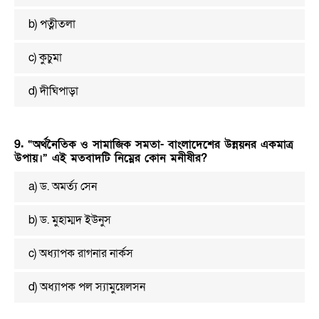
b) পত্নীতলা
c) কুচুমা
d) দীঘিপাড়া
9. “অর্থনৈতিক ও সামাজিক সমতা- বাংলাদেশের উন্নয়নর একমাত্র
উপায়।” এই মতবাদটি নিম্নের কোন মনীষীর?
a) ড. অমর্ত্য সেন
b) ড. মুহাম্মদ ইউনুস
c) অধ্যাপক রাগনার নার্কস
d) অধ্যাপক পল স্যামুয়েলসন