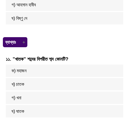
গ) আহসান হাবীব
ঘ) বিষ্ণু দে
ব্যাখ্যাঃ
জীবনানন্দ দাশ এর মা কুসুমকুমারী দাশও একজন কবি ছিলেন।
১১. "খাতক" শব্দের বিপরীত শব্দ কোনটি?
ক) মহাজন
খ) চাতক
গ) খনা
ঘ) ঘাতক