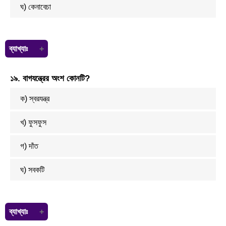
ঘ) কেনাবেচা
ব্যাখ্যাঃ
বেসাতি” শব্দের প্রকৃত অর্থ কেনাবেচা। বেসাতি শব্দের আরো কিছু অর্থ হলো: কেনাবেচা,
১৯. বাগযন্ত্রের অংশ কোনটি?
দোকানদারি, দোকানদার, পসারি, বেনে, ফেরিওয়ালা ইত্যাদি।
ক) স্বরযন্ত্র
খ) ফুসফুস
গ) দাঁত
ঘ) সবকটি
ব্যাখ্যাঃ