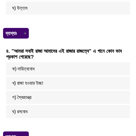
ঘ) উত্তম
ব্যাখ্যাঃ
সারাংশ প্রথম পুরুষে লিখতে হয়। সারাংশ এর ভাষা সহজ ও সাবলীল হওয়া দরকার।
৪. "আমরা সবাই রাজা আমাদের এই রাজার রাজত্বে" এ গানে কোন ভাব
বাক্যের বক্তা অনুপস্থিত কোনো ব্যক্তি বা দূরের কোন বস্তুর সম্বন্ধে কিছু বলবার
প্রকাশ পেয়েছে?
সময় সেই ব্যক্তি বা নামের পরিবর্তে যে সর্বনাম বা বিশেষ্য পদ ব্যবহার করা হয় তাকেই
প্রথম পুরুষ বলে।
ক) দায়িত্ববোধ
খ) রাজা হওয়ার ইচ্ছা
গ) স্বৈরতন্ত্র
ঘ) রসবোধ