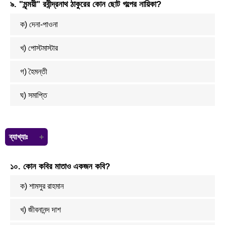
৯. "মৃন্ময়ী" রবীন্দ্রনাথ ঠাকুরের কোন ছোট গল্পের নায়িকা?
স্ফূর্তিহীনতা।
ক) দেনা-পাওনা
খ) পোস্টমাস্টার
গ) হৈমন্তী
ঘ) সমাপ্তি
ব্যাখ্যাঃ
রবীন্দ্রনাথ ঠাকুরের ‘সমাপ্তি’ ছোটগল্পের নায়িকা ‘মৃন্ময়ী’ এবং নায়ক ‘অপূর্বকৃষ্ণ’।
১০. কোন কবির মাতাও একজন কবি?
ক) শামসুর রাহমান
খ) জীবনানন্দ দাশ