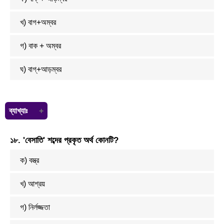
খ) বাগ+অম্বর
গ) বাক + অম্বর
ঘ) বাগ্‌+আড়ম্বর
ব্যাখ্যাঃ
এখানে
১৮. 'বেসাতি' শব্দের প্রকৃত অর্থ কোনটি?
ক) বস্ত্র
খ) আশ্রয়
গ) নির্লজ্জতা