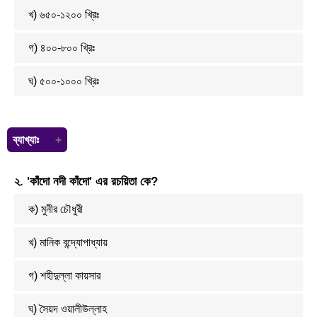
খ) ৬৫০-১২০০ খ্রিঃ
গ) ৪০০-৮০০ খ্রিঃ
ঘ) ৫০০-১০০০ খ্রিঃ
ব্যাখ্যাঃ
বাংলা সাহিত্যের হাজার বছরের ইতিহাস প্রধানত তিনটি পর্যায়ে বিভক্ত: ১. আদিযুগ বা
২. 'কাঁদো নদী কাঁদো' এর রচয়িতা কে?
প্রাচীন যুগ (আনুমানিক ৬৫০ খ্রি. মতান্তরে ৯৫০ খ্রি.–১২০০ খ্রি.)
২. মধ্যযুগ (১২০১ খ্রি.–১৮০০ খ্রি.)
ক) মুনীর চৌধুরী
৩. আধুনিক যুগ (১৮০১ খ্রি.–বর্তমান কাল)
খ) মানিক বন্দ্যোপাধ্যায়
গ) শহীদুল্লা কায়সার
ঘ) সৈয়দ ওয়ালীউল্লাহ