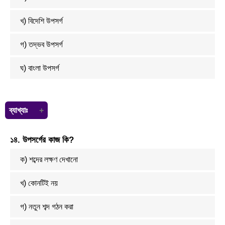
খ) বিদেশি উপসর্গ
গ) তদ্ভব উপসর্গ
ঘ) বাংলা উপসর্গ
ব্যাখ্যাঃ
বাংলা ভাষায় ব্যবহৃত ফারসি উপসর্গ এর সংখ্যা ১০ টি। যেমন: না, নিম, ফি, বে, ব, দর,
১৪. উপসর্গের কাজ কি?
কার, বর, বদ, কম। তন্মধ্যে "নিম" একটি।
ক) শব্দের লক্ষণ দেখানো
খ) কোনটিই নয়
গ) নতুন শব্দ গঠন করা