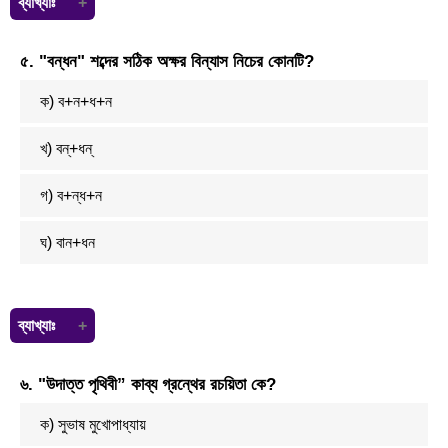
ব্যাখ্যাঃ
'আমরা সবাই রাজা, আমাদের এই রাজার রাজত্বে' পঙক্তিটির রচয়িতা রবীন্দ্রনাথ ঠাকুর।
৫. "বন্ধন" শব্দের সঠিক অক্ষর বিন্যাস নিচের কোনটি?
ক) ব+ন+ধ+ন
খ) বন্‌+ধন্‌
গ) ব+ন্ধ+ন
ঘ) বান+ধন
ব্যাখ্যাঃ
এখানে
৬. "উদাত্ত পৃথিবী” কাব্য গ্রন্থের রচয়িতা কে?
ক) সুভাষ মুখোপাধ্যায়