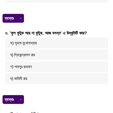
ব্যাখ্যাঃ
'কাঁদো নদী কাঁদো' (১৯৬৮) উপন্যাসটির রচয়িতা সৈয়দ ওয়ালীউল্লাহ । তার
৩. 'ফুল ফুটুক আর না ফুটুক, আজ বসন্ত' এ উদ্ধৃতিটি কার?
উল্লেখযোগ্য উপন্যাস হলো: লালসালু (১৯৪৮) , চাঁদের অমাবস্যা (১৯৬৪)।
ক) সুভাষ মুখোপাধ্যায়
খ) দ্বিজেন্দ্রলাল রায়
গ) শামসুর রাহমান
ঘ) কামিনী রায়
ব্যাখ্যাঃ
সুভাষ মুখোপাধ্যায় (১২ ফেব্রুয়ারি ১৯১৯ – ৮ জুলাই ২০০৩) ছিলেন বিংশ শতাব্দীর