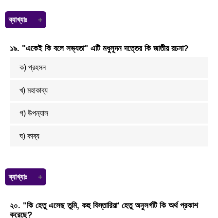
ব্যাখ্যাঃ
সুরবালা’ রবীন্দ্রনাথ ঠাকুরের একরাত্রি ছোট গল্পের চরিত্র। তাই এটি শরৎ (শরৎচন্দ্র
১৯. "একেই কি বলে সভ্যতা" এটি মধুসূদন দত্তের কি জাতীয় রচনা?
চট্টোপাধ্যায়) সাহিত্যের চরিত্র নয়।
ক) প্রহসন
খ) মহাকাব্য
গ) উপন্যাস
ঘ) কাব্য
ব্যাখ্যাঃ
"একেই কি বলে সভ্যতা? " এটি মাইকেল মধুসূদন দত্তের প্রহসন। প্রহসন বলতে
২০. "কি হেতু এসেছ তুমি, কহু বিস্তারিয়া' হেতু অনুসর্গটি কি অর্থ প্রকাশ
মুলত একধরনের হাস্যরসাত্মক নাটক বোঝায়।
করেছে?