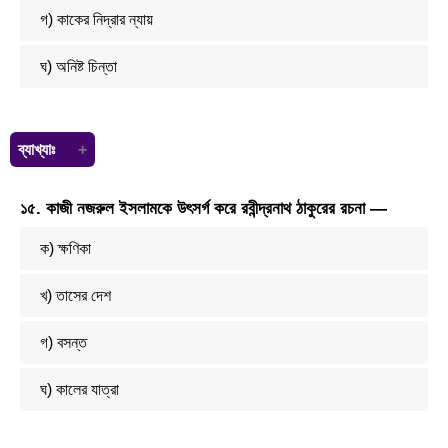
গ) কাকের নিদ্রার ন্যায়
ঘ) অনিষ্ট চিন্তা
ব্যাখ্যাঃ
কাক ভূষন্ডী — সম্পূর্ণ ভেজা।
১৫. কাজী নজরুল ইসলামকে উৎসর্গ করে রবীন্দ্রনাথ ঠাকুরের রচনা —
ভূষন্ডির কাক — দীর্ঘজীবী।
কাক নিদ্রা — অগভীর সতর্ক নিদ্রা।
ক) ক্ষণিকা
কাক জ্যোৎস্না — ক্ষীণ চন্দ্রালোক।
কাকস্নান — সংক্ষিপ্ত গোসল।
খ) তাসের দেশ
গ) বসন্ত
ঘ) কালের যাত্রা