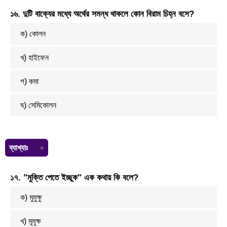
বাংলা মুদ্রাক্ষরেরে জনক বলা হয় চার্লস উইলকিন্সকে। তিনি ১৭৭৮ সালে হুগলিতে প্রথম
১৬. দুটি বাক্যের মধ্যে অর্থের সমন্ধ থাকলে কোন বিরাম চিহ্ন বসে?
বাংলা ছাপাখানা প্রতিষ্ঠা করেন এবং তিনি নিজেই বাংলা অক্ষরের নকশা তৈরি করেন।
ক) কোলন
খ) হাইফেন
গ) কমা
ঘ) সেমিকোলন
ব্যাখ্যাঃ
সেমিকোলন (;) একাধিক বাক্যের মধ্যে অর্থের নিকট সম্বন্ধ থাকলে বাক্য্যগুলোকে
১৭. "মুক্তি পেতে ইচ্ছুক" এক কথায় কি বলে?
একটু বেশি থামার চিহ্ন দিয়ে ভাগ করতে হয়। এক্ষেত্রে ব্যবহৃত হয় সেমিকোলন।
ক) মুমুক্ষু
খ) মূমূক্ষ