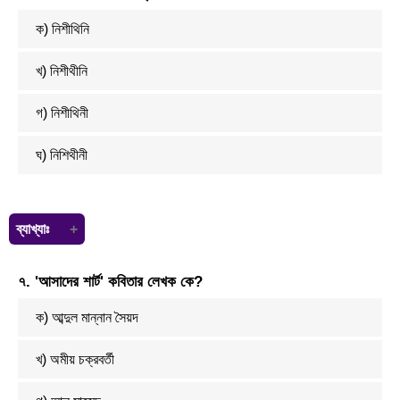
ক) নিশীথিনি
খ) নিশীথীনি
গ) নিশীথিনী
ঘ) নিশিথীনী
ব্যাখ্যাঃ
এখানে
৭. 'আসাদের শার্ট' কবিতার লেখক কে?
ক) আব্দুল মান্নান সৈয়দ
খ) অমীয় চক্রবর্তী