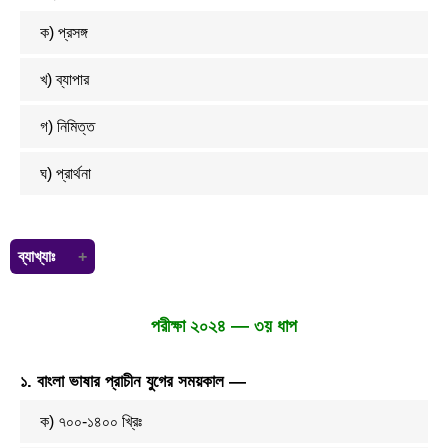
ক) প্রসঙ্গ
খ) ব্যাপার
গ) নিমিত্ত
ঘ) প্রার্থনা
ব্যাখ্যাঃ
কি হেতু এসেছ তুমি কহ বিস্তারিয়া' 'হেতু' অনুসর্গটি নিমিত্ত অর্থে ব্যবহৃত হয়েছে।
নিমিত্ত শব্দের অর্থ হলো: হেতু, কারণ, উদ্দেশ্য।
পরীক্ষা ২০২৪ — ৩য় ধাপ
১. বাংলা ভাষার প্রাচীন যুগের সময়কাল —
ক) ৭০০-১৪০০ খ্রিঃ