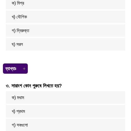
ক) মিশ্র
খ) যৌগিক
গ) দ্বিরুক্ত
ঘ) সরল
ব্যাখ্যাঃ
যে বাক্যে একটি মাত্র কর্তা এবং একটি মাত্র সমাপিকা ক্রিয়া থাকে, তাকে সরল বাক্য
৩. সারাংশ কোন পুরুষে লিখতে হয়?
বলে।
ক) মধাম
খ) প্রথম
গ) সবগুলো