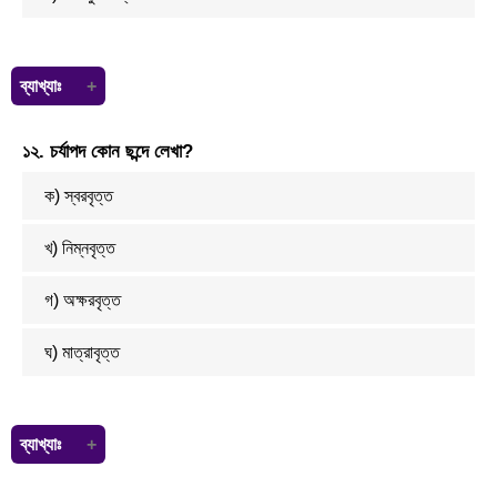
ব্যাখ্যাঃ
চাঁদমুখ বা চন্দ্রমুখ এর ব্যাসবাক্য হবে মুখ চাঁদের ন্যায় কিংবা চাদের ন্যায় মুখ।
১২. চর্যাপদ কোন ছন্দে লেখা?
ক) স্বরবৃত্ত
খ) নিম্নবৃত্ত
গ) অক্ষরবৃত্ত
ঘ) মাত্রাবৃত্ত
ব্যাখ্যাঃ
চর্যাপদের পদগুলো প্রাচীন পয়ার ও ত্রিপদী ছন্দে রচিত। তবে আধুনিক ছন্দের বিচারে