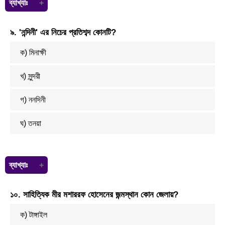
ব্যাখ্যাঃ
আর্বাচীন — প্রাচীন।
৯. 'নন্দিনী' এর নিচের প্রতিশব্দ কোনটি?
নবীন — প্রবীন।
নির্বাচিত — অনির্বাচিত।
ক) মিনাক্ষী
খ) সুন্দরী
গ) ননদিনী
ঘ) তনয়া
ব্যাখ্যাঃ
নন্দিনী বা মেয়ে এর সমার্থক শব্দ: কন্যা, দুলালি, সুতা, দুহিতা, আত্মজা, তনয়া, পুত্রী, ঝি,
১০. সাহিত্যিক মীর মশাররফ হোসেনের জন্মস্থান কোন জেলায়?
বালা, দারিকা
ক) টাঙ্গাইল