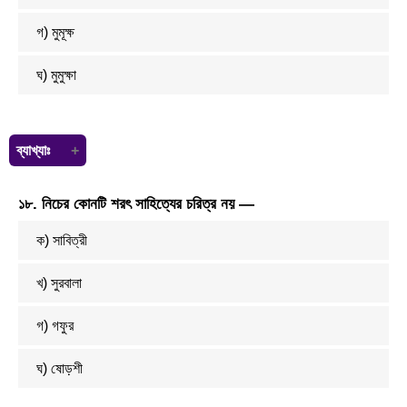
গ) মুমূক্ষ
ঘ) মুমুক্ষা
ব্যাখ্যাঃ
মুক্তি পেতে ইচ্ছুক — মুমুক্ষু বা মুক্তিকামী।
১৮. নিচের কোনটি শরৎ সাহিত্যের চরিত্র নয় —
মুক্তি পাওয়ার ইচ্ছা — মুমুক্ষা।
ক) সাবিত্রী
খ) সুরবালা
গ) গফুর
ঘ) ষোড়শী