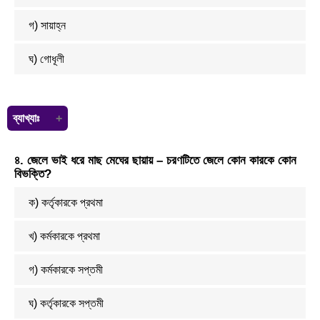
গ) সায়াহ্ন
ঘ) গোধূলী
ব্যাখ্যাঃ
দিনের পূর্ব ভাগ — পূর্বাহ্ন।
৪. জেলে ভাই ধরে মাছ মেঘের ছায়ায় – চরণটিতে জেলে কোন কারকে কোন
দিনের শেষ ভাগ — অপরাহ্ন।
বিভক্তি?
দিনের আলো ও সন্ধার আঁধারের মিলন — গোধূলী।
ক) কর্তৃকারকে প্রথমা
খ) কর্মকারকে প্রথমা
গ) কর্মকারকে সপ্তমী
ঘ) কর্তৃকারকে সপ্তমী