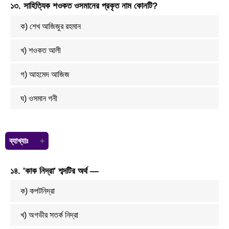
১৩. সাহিত্যিক শওকত ওসমানের প্রকৃত নাম কোনটি?
এগুলোকে মাত্রাবৃত্ত ছন্দ হিসেবে গণ্য করা হয়।
ক) শেখ আজিজুর রহমান
খ) শওকত আলী
গ) আহমেদ আজিজ
ঘ) ওসমান গনী
ব্যাখ্যাঃ
শওকত ওসমান (২ জানুয়ারি ১৯১৭–মে ১৪, ১৯৯৮) বিংশ শতাব্দীর বাংলাদেশের একজন
১৪. 'কাক নিদ্রা' শব্দটির অর্থ —
স্বনামখ্যাত লেখক ও কথাসাহিত্যিক। জন্মসূত্রে তাঁর নাম শেখ আজিজুর রহমান।
ক) কপটনিদ্রা
খ) অগভীর সতর্ক নিদ্রা