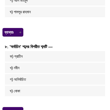
গ) আল মাহমুদ
ঘ) শামসুর রাহমান
ব্যাখ্যাঃ
'আসাদের শার্ট' কবিতার লেখক শামসুর রাহমান । 'নিজ বাসভূমে' (১৯৭০) কাব্যগ্রন্থে
৮. 'অর্বাচিন' শব্দের বিপরীত শব্দটি —
কবিতাটি অন্তর্ভুক্ত। উনসত্তরের গণঅভ্যুত্থানে শহিদ আসাদের রক্তাক্ত শার্টকে
উপলক্ষ করেই কবি কবিতাটি রচনা করে
ক) প্রাচীন
খ) নবীন
গ) অনির্বাচিত
ঘ) বোকা