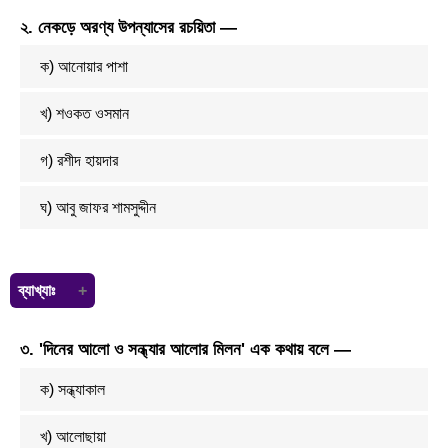
আওয়াজ যখন ভাষার নিদিষ্ট কোনো চিহ্নকে কল্পনা করতে সাহায্য করে তখন তাকে ধ্বনি
২. নেকড়ে অরণ্য উপন্যাসের রচয়িতা —
বলে। শব্দের ক্ষুদ্রতম অংশকে/এককে ধ্বনি বলে।
ক) আনোয়ার পাশা
খ) শওকত ওসমান
গ) রশীদ হায়দার
ঘ) আবু জাফর শামসুদ্দীন
ব্যাখ্যাঃ
শওকত ওসমানের মোট উপন্যাসের সংখ্যা ১৫টি। এগুলো হল: বনী আদম, জননী
৩. 'দিনের আলো ও সন্ধ্যার আলোর মিলন' এক কথায় বলে —
(১৯৫৮), ক্রীতদাসের হাসি (১৯৬২), সমাগম (১৯৬৭), চৌরসন্ধি (১৯৬৮), রাজা
উপাখ্যান (১৯৭১), জাহান্নাম হইতে বিদায় (১৯৭১), দুই সৈনিক (১৯৭৩), নেকড়ে
ক) সন্ধ্যাকাল
অরণ্য (১৯৭৩), পতঙ্গ পিঞ্জর (১৯৮৩), আর্তনাদ (১৯৮৫), জলাঙ্গী (১৯৮৬), রাজপুরুষ
(১৯৯২), রাজসাক্ষী, বেড়ি।
খ) আলোছায়া