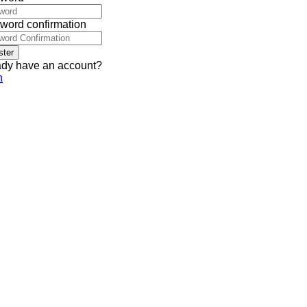
word confirmation
ster
ady have an account?
n