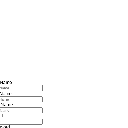
t Name
 Name
 Name
il
word