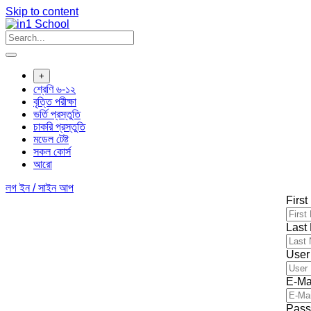
Skip to content
+
শ্রেণি ৬-১২
বৃত্তি পরীক্ষা
ভর্তি প্রস্তুতি
চাকরি প্রস্তুতি
মডেল টেষ্ট
সকল কোর্স
আরো
লগ ইন / সাইন আপ
Firs
Last
User
E-Ma
Pass