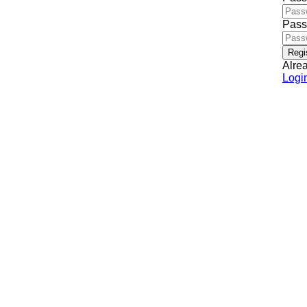
Pass
Regi
Alre
Logi