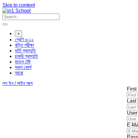
Skip to content
+
শ্রেণি ৬-১২
বৃত্তি পরীক্ষা
ভর্তি প্রস্তুতি
চাকরি প্রস্তুতি
মডেল টেষ্ট
সকল কোর্স
আরো
লগ ইন / সাইন আপ
Firs
Last
User
E-Ma
Pass