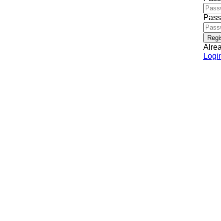
Pass
Regi
Alre
Logi