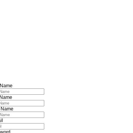
t Name
 Name
 Name
il
word