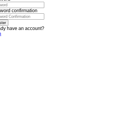
word confirmation
ster
ady have an account?
n