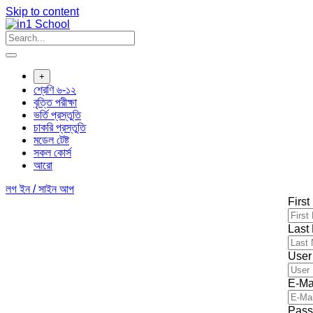
Skip to content
+
শ্রেণি ৬-১২
বৃত্তি পরীক্ষা
ভর্তি প্রস্তুতি
চাকরি প্রস্তুতি
মডেল টেষ্ট
সকল কোর্স
আরো
লগ ইন / সাইন আপ
Firs
Last
User
E-Ma
Pass