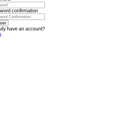
word confirmation
ster
ady have an account?
n