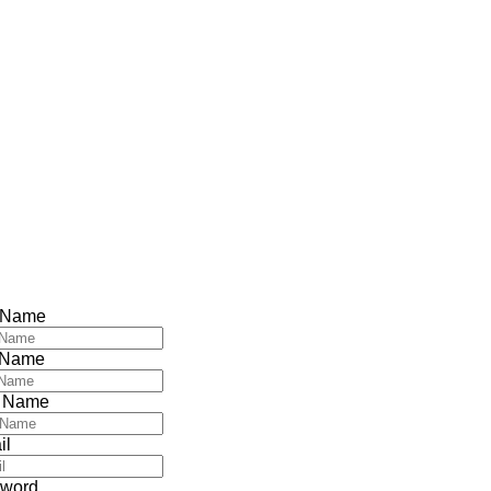
t Name
 Name
 Name
il
word