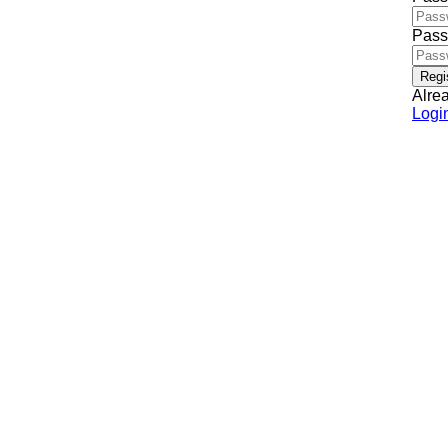
Pass
Regi
Alre
Logi